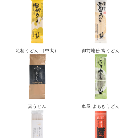
足柄うどん （中太）
御前地粉 富うどん
真うどん
車屋 よもぎうどん