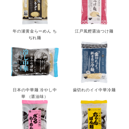
年の瀬黄金らーめん ち
江戸風鰹醤油つけ麺
ぢれ麺
日本の中華麺 冷やし中
歯切れのイイ中華冷麺
華 （醤油味）