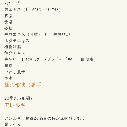
●スープ
肉エキス（ﾎﾟｰｸｴｷｽ・ﾁｷﾝｴｷｽ）
豚脂
食塩
砂糖
酵母エキス（乳酵母ｴｷｽ・酵母ｴｷｽ）
ホタテエキス
植物油脂
魚介エキス
香辛料（ｵﾆｵﾝﾊﾟｳﾀﾞｰ・ｼﾞﾝｼﾞｬｰﾊﾟｳﾀﾞｰ・白胡椒）
澱粉
いわし煮干
市水
麺の形状（番手）
20番丸（細麺）
アレルギー
アレルギー物質28品目の特定原材料：あり
麺：小麦