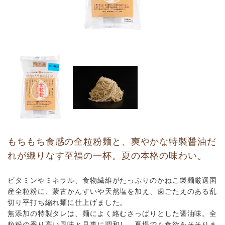
もちもち食感の全粒粉麺と、爽やかな特製醤油だ
れが織りなす至福の一杯。夏の本格の味わい。
ビタミンやミネラル、食物繊維がたっぷりのかねこ製麺厳選国
産全粒粉に、蒙古かんすいや天然塩を加え、歯ごたえのある乱
切り平打ち縮れ麺に仕上げました。
無添加の特製タレは、麺によく絡むさっぱりとした醤油味。全
粒粉の香り高い風味と見事に調和し、夏場でも食欲をそそりま