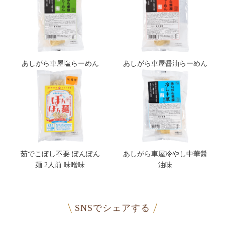
あしがら車屋塩らーめん
あしがら車屋醤油らーめん
茹でこぼし不要 ぽんぽん
あしがら車屋冷やし中華醤
麺 2人前 味噌味
油味
SNSでシェアする