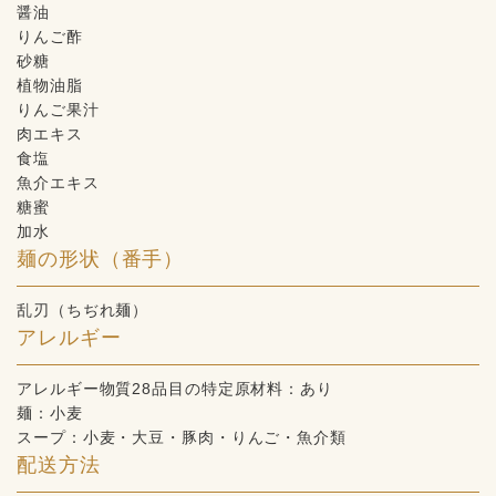
醤油
りんご酢
砂糖
植物油脂
りんご果汁
肉エキス
食塩
魚介エキス
糖蜜
加水
麺の形状（番手）
乱刃（ちぢれ麺）
アレルギー
アレルギー物質28品目の特定原材料：あり
麺：小麦
スープ：小麦・大豆・豚肉・りんご・魚介類
配送方法