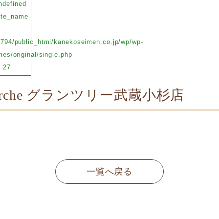
ndefined
ate_name
794/public_html/kanekoseimen.co.jp/wp/wp-
es/original/single.php
e
27
arche グランツリー武蔵小杉店
一覧へ戻る