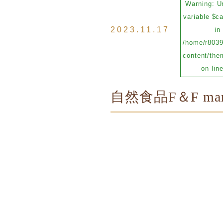
Warning
: U
variable $c
2023.11.17
in
/home/r8039
content/them
on lin
自然食品F＆F m