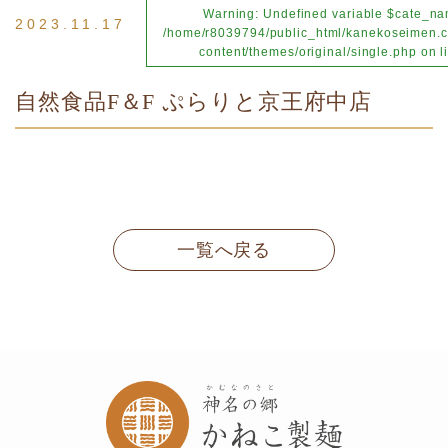
Warning
: Undefined variable $cate_na
2023.11.17
/home/r8039794/public_html/kanekoseimen.c
content/themes/original/single.php
on l
自然食品F＆F ぷらりと京王府中店
一覧へ戻る