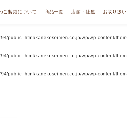
ねこ製麺について
商品一覧
店舗・社屋
お取り扱い
94/public_html/kanekoseimen.co.jp/wp/wp-content/theme
94/public_html/kanekoseimen.co.jp/wp/wp-content/theme
94/public_html/kanekoseimen.co.jp/wp/wp-content/theme