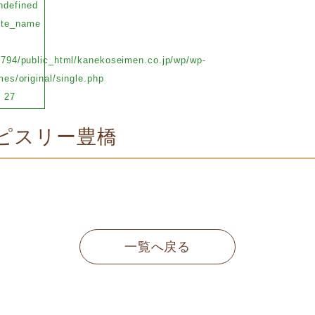
ndefined
ate_name
794/public_html/kanekoseimen.co.jp/wp/wp-
es/original/single.php
e
27
ピスリー豊橋
一覧へ戻る