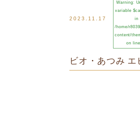
Warning
: U
variable $c
2023.11.17
in
/home/r8039
content/them
on lin
ビオ・あつみ エ