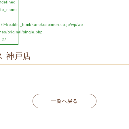
ndefined
ate_name
794/public_html/kanekoseimen.co.jp/wp/wp-
es/original/single.php
e
27
 神戸店
一覧へ戻る