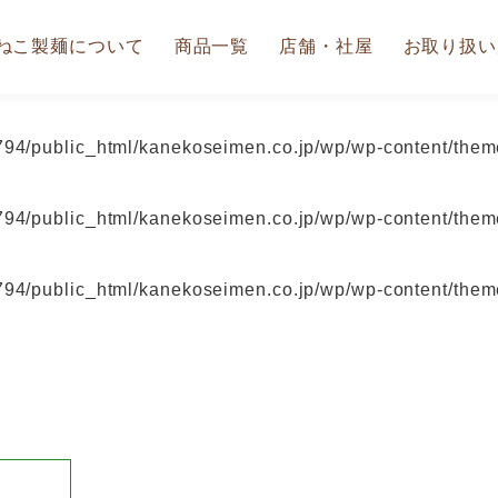
ねこ製麺について
商品一覧
店舗・社屋
お取り扱い
94/public_html/kanekoseimen.co.jp/wp/wp-content/theme
94/public_html/kanekoseimen.co.jp/wp/wp-content/theme
94/public_html/kanekoseimen.co.jp/wp/wp-content/theme