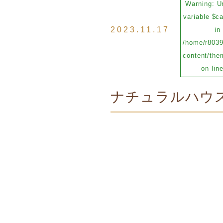
Warning
: U
variable $c
2023.11.17
in
/home/r8039
content/them
on lin
ナチュラルハウス