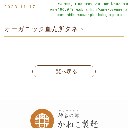
Warning
: Undefined variable $cate_na
2023.11.17
/home/r8039794/public_html/kanekoseimen.c
content/themes/original/single.php
on l
オーガニック直売所タネト
一覧へ戻る