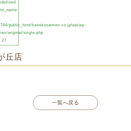
ndefined
ate_name
794/public_html/kanekoseimen.co.jp/wp/wp-
es/original/single.php
e
27
が丘店
一覧へ戻る