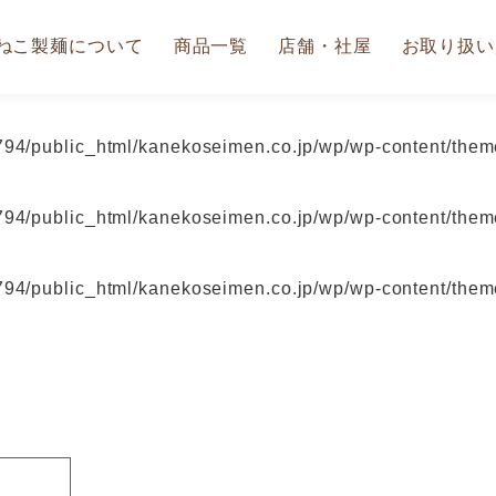
ねこ製麺について
商品一覧
店舗・社屋
お取り扱い
94/public_html/kanekoseimen.co.jp/wp/wp-content/theme
94/public_html/kanekoseimen.co.jp/wp/wp-content/theme
94/public_html/kanekoseimen.co.jp/wp/wp-content/theme