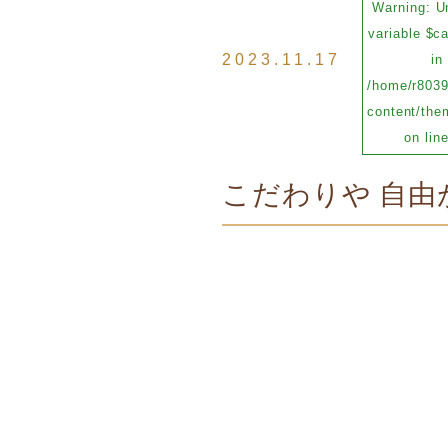
Warning
: U
variable $c
2023.11.17
in
/home/r8039
content/them
on lin
こだわりや 自由