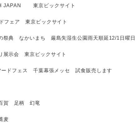
OFACH JAPAN 東京ビックサイト
フードフェア 東京ビックサイト
りの祭典 なかいまち 厳島失湿生公園雨天順延12/1日曜日
くり展示会 東京ビックサイト
4 フードフェス 千葉幕張メッセ 試食販売します
百賀 足柄 幻竜
蕎麦