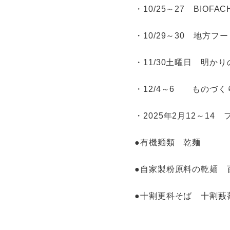
・10/25～27 BI
・10/29～30 地方
・11/30土曜日 明か
・12/4～6 ものづ
・2025年2月12～1
●有機麺類 乾麺
●自家製粉原料の乾麺 
●十割更科そば 十割藪