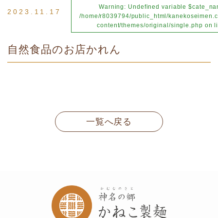
Warning
: Undefined variable $cate_na
2023.11.17
/home/r8039794/public_html/kanekoseimen.c
content/themes/original/single.php
on l
自然食品のお店かれん
一覧へ戻る