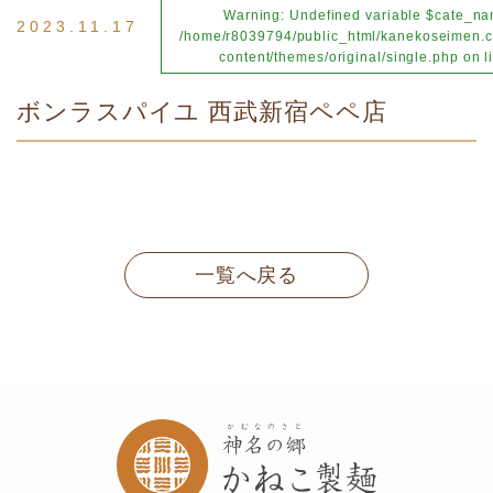
Warning
: Undefined variable $cate_na
2023.11.17
/home/r8039794/public_html/kanekoseimen.c
content/themes/original/single.php
on l
ボンラスパイユ 西武新宿ペペ店
一覧へ戻る