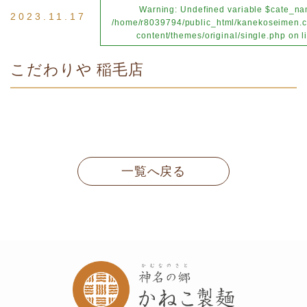
Warning
: Undefined variable $cate_na
2023.11.17
/home/r8039794/public_html/kanekoseimen.c
content/themes/original/single.php
on l
こだわりや 稲毛店
一覧へ戻る