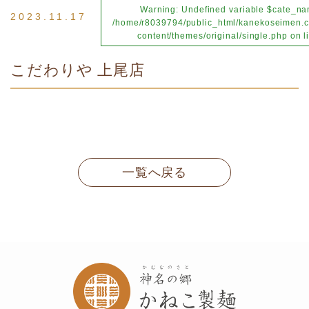
Warning
: Undefined variable $cate_na
2023.11.17
/home/r8039794/public_html/kanekoseimen.c
content/themes/original/single.php
on l
こだわりや 上尾店
一覧へ戻る